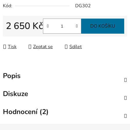
Kód:
DG302
2 650 Kč
DO KOŠÍKU
Měrná cena:
Tisk
Zeptat se
Sdílet
Popis
Diskuze
Hodnocení (2)
Z