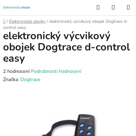
Přejít
Hledat
NÁKUP
na
KOŠÍK
obsah
Domů
/
Elektronické obojky
/
elektronický výcvikový obojek Dogtrace d-
control easy
elektronický výcvikový
obojek Dogtrace d-control
easy
Průměrné
2 hodnocení
Podrobnosti hodnocení
hodnocení
Značka:
Dogtrace
produktu
je
5,0
z
5
hvězdiček.