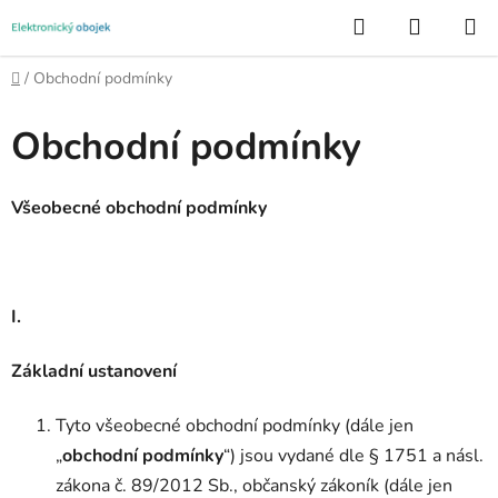
Přejít
Hledat
NÁKUP
na
KOŠÍK
obsah
Domů
/
Obchodní podmínky
Obchodní podmínky
Všeobecné obchodní podmínky
I.
Základní ustanovení
Tyto všeobecné obchodní podmínky (dále jen
„
obchodní podmínky
“) jsou vydané dle § 1751 a násl.
zákona č. 89/2012 Sb., občanský zákoník (dále jen