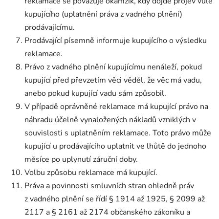
reklamace se považuje okamžik, kdy dojde projev vůle
kupujícího (uplatnění práva z vadného plnění)
prodávajícímu.
Prodávající písemně informuje kupujícího o výsledku
reklamace.
Právo z vadného plnění kupujícímu nenáleží, pokud
kupující před převzetím věci věděl, že věc má vadu,
anebo pokud kupující vadu sám způsobil.
V případě oprávněné reklamace má kupující právo na
náhradu účelně vynaložených nákladů vzniklých v
souvislosti s uplatněním reklamace. Toto právo může
kupující u prodávajícího uplatnit ve lhůtě do jednoho
měsíce po uplynutí záruční doby.
Volbu způsobu reklamace má kupující.
Práva a povinnosti smluvních stran ohledně práv
z vadného plnění se řídí § 1914 až 1925, § 2099 až
2117 a § 2161 až 2174 občanského zákoníku a