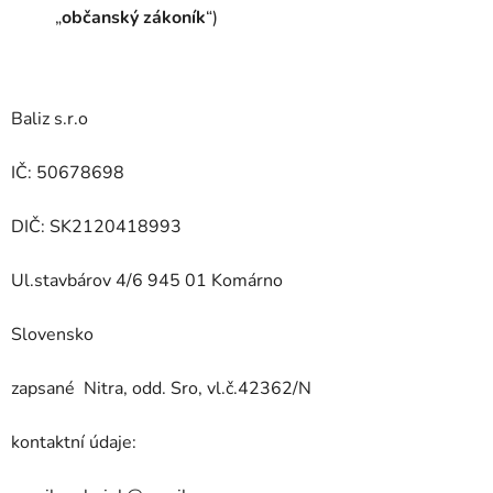
„
občanský zákoník
“)
Baliz s.r.o
IČ:
50678698
DIČ:
SK2120418993
Ul.stavbárov 4/6 945 01 Komárno
Slovensko
zapsané
Nitra, odd. Sro, vl.č.42362/N
kontaktní údaje: