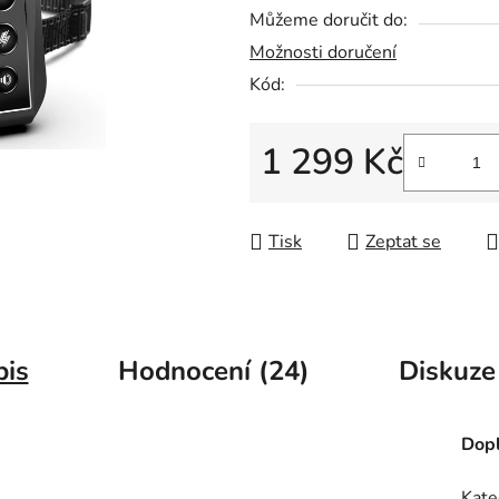
Můžeme doručit do:
5
Možnosti doručení
hvězdiček.
Kód:
1 299 Kč
Měrná cena:
Tisk
Zeptat se
pis
Hodnocení (24)
Diskuze
Dopl
Kate