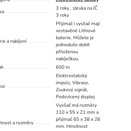
3 roky , záruka na IČ
ka
3 roky
Přijímač i vysílač mají
vestavěné Lithiové
baterie. Můžete je
rie a nabíjení
jednoduše dobít
přiloženou
nabíječkou.
ah
600 m
Elektrostatický
impulz, Vibrace,
ce
Zvukový signál,
Podsvícený displej
Vysílač má rozměry
110 x 55 x 21 mm a
přijímač 65 x 38 x 26
nost a rozměry
mm. Hmotnost