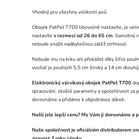
Vhodný pro všechny velikosti psů
Obojek PatPet T700 libovolně nastavíte, je velm
nastavíte
v rozmezí od 26 do 65 cm
. Samotný v
nebude snažit nadbytečnou zátěž strhnout.
Nebude mu na krku ani překážet díky šířce pouh
vysílač je pouhých 5,5 cm široký a 14 cm dlouhý,
Elektronický výcvikový obojek PatPet T700
dop
zpracování, skvělé parametry a spolehlivost za p
dorovnáme a přidáme k objednávce dárek.
Našli jste lepší cenu? My Vám ji dorovnáme a 
Naše společnost je oficiálním distributorem zn
pravost 3 roky záruky.