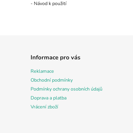
- Návod k použití
Z
á
Informace pro vás
p
a
Reklamace
t
Obchodní podmínky
í
Podmínky ochrany osobních údajů
Doprava a platba
Vrácení zboží