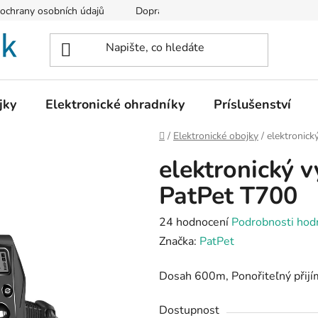
ochrany osobních údajů
Doprava a platba
Vrácení zboží
jky
Elektronické ohradníky
Príslušenství
Domů
/
Elektronické obojky
/
elektronick
elektronický 
PatPet T700
Průměrné
24 hodnocení
Podrobnosti hod
hodnocení
Značka:
PatPet
produktu
Dosah 600m, Ponořiteľný přijím
je
4,7
Dostupnost
z