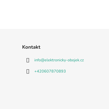
Kontakt
info
@
elektronicky-obojek.cz
+420607870893