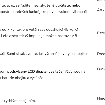
te, ať už se řadíte mezi
zkušené cvičitele, nebo
Záru
postradatelných funkcí jako povel zvukem, vibrací či
od 7 kg, tak pro větší rasy dosahující 45 kg. O
Bate
i elektrostatický impuls je možné nastavit v 8
ači. Sami si tak zvolíte, jak výrazné povely na obojku
Dos
Funk
nadní
podsvícený LCD displej vysílače
. Vždy jsou na
í baterie obojku a vysílače.
Hmot
a rychlým nabíjením.