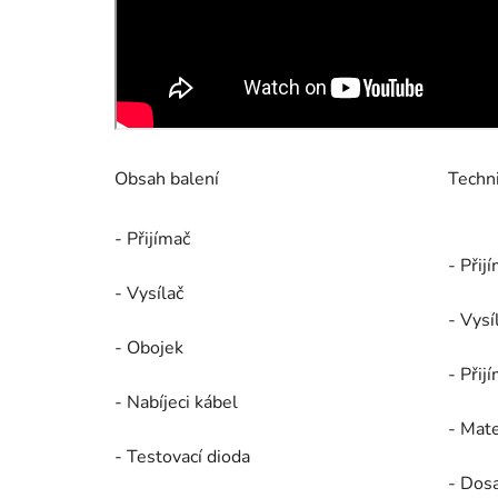
Obsah balení
Techn
- Přijímač
- Přij
- Vysílač
- Vysí
- Obojek
- Přij
- Nabíjeci kábel
- Mate
- Testovací dioda
- Dos