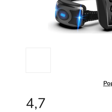
Po
4,7