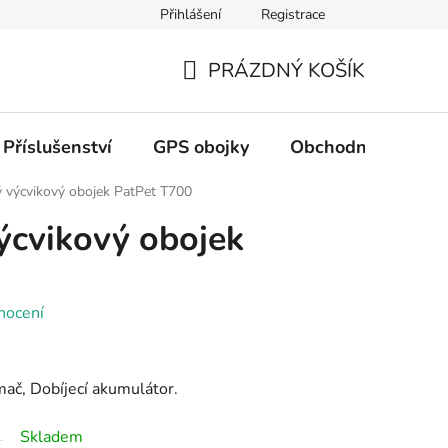
Přihlášení
Registrace
PRÁZDNÝ KOŠÍK
NÁKUPNÍ
KOŠÍK
Příslušenství
GPS obojky
Obchodní podmín
ý výcvikový obojek PatPet T700
výcvikový obojek
nocení
ač, Dobíjecí akumulátor.
Skladem