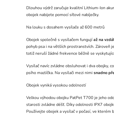
Dlouhou výdrž zaručuje kvalitní Lithium-Ion ak
obojek nabijete pomocí síťové nabíječky.
Na louku s dosahem vysílače až 600 metrů
Obojek společně s vysílačem fungují
až na vzdá
pohyb psa i na větších prostranstvích. Zároveň j
totiž neruší žádné frekvence běžně se vyskytují
Vysílač navíc zvládne obsluhovat i dva obojky, c
psího mazlíčka. Na vysílači mezi nimi
snadno př
Obojek vyniká vysokou odolností
Velkou výhodou obojku PatPet T700 je jeho odol
starosti zvládne déšť. Díky odolnosti IPX7 oboj
Používejte obojek a vysílač v počasí, ve kterém 