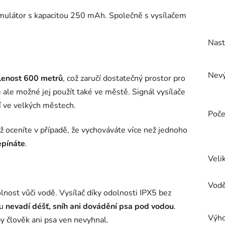
umulátor s kapacitou 250 mAh. Společně s vysílačem
Nast
Nev
lenost 600 metrů
, což zaručí dostatečný prostor pro
e ale možné jej použít také ve městě. Signál vysílače
cí ve velkých městech.
Poče
ož oceníte v případě, že vychováváte více než jednoho
epínáte
.
Veli
Vodě
nost vůči vodě. Vysílač díky odolnosti IPX5 bez
ku
nevadí déšť, sníh ani dovádění psa pod vodou
.
Výh
by člověk ani psa ven nevyhnal.