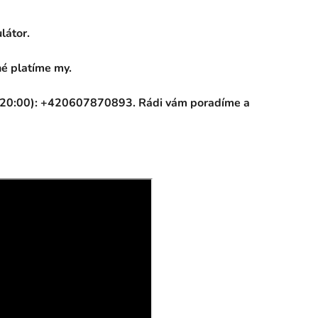
látor.
né platíme my.
o 20:00): +420607870893. Rádi vám poradíme a