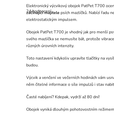
Průměrné
Elektronický výcvikový obojek PatPet T700 ocení
hodnocení
24 hodnocení
produktu
začínající majitele
psích mazlíčků. Nabízí řadu ne
je
elektrostatickým impulsem.
4,7
z
5
Obojek PatPet T700 je vhodný jak pro menší psy 
hvězdiček.
svého mazlíčka se nemusíte bát, protože vibrace 
různých úrovních intenzity.
Toto nastavení kdykoliv upravíte tlačítky na vysíl
budou.
Výcvik a venčení ve večerních hodinách vám us
něm čitelné informace o síle impulzů i stav nabit
Časté nabíjení? Kdepak, vydrží až 80 dní!
Obojek vyniká dlouhým pohotovostním režimem 