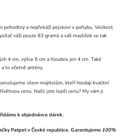
i pohodlný a nepřekáží pejskovi v pohybu. Velikost
ysílač váží pouze 83 gramů a váš mazlíček se tak
ých 4 cm, výšce 6 cm a hloubce jen 4 cm. Také
 a to včetně antény.
oručujeme všem majitelům, kteří hledají kvalitní
řívětivou cenu. Našli jste lepší cenu? My vám ji
přidáme k objednávce dárek.
ačky Patpet v České republice. G
arantujeme 100%