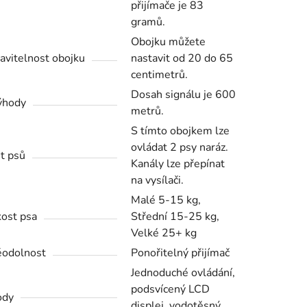
přijímače je 83
gramů.
Obojku můžete
avitelnost obojku
nastavit od 20 do 65
centimetrů.
Dosah signálu je 600
ýhody
metrů.
S tímto obojkem lze
ovládat 2 psy naráz.
t psů
Kanály lze přepínat
na vysílači.
Malé 5-15 kg,
kost psa
Střední 15-25 kg,
Velké 25+ kg
odolnost
Ponořitelný přijímač
Jednoduché ovládání,
podsvícený LCD
ody
displej, vodotěsný