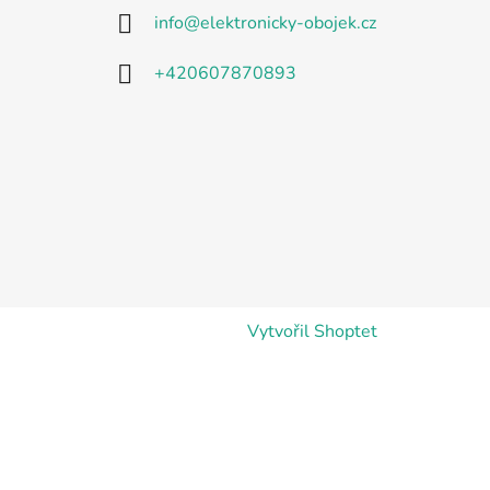
info
@
elektronicky-obojek.cz
+420607870893
Vytvořil Shoptet