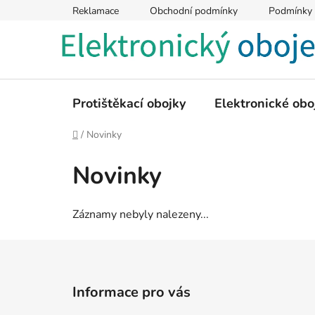
Přejít
Reklamace
Obchodní podmínky
Podmínky 
na
obsah
Protištěkací obojky
Elektronické obo
Domů
/
Novinky
Novinky
Záznamy nebyly nalezeny...
Z
á
Informace pro vás
p