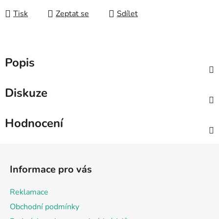
Tisk
Zeptat se
Sdílet
Popis
Diskuze
Hodnocení
Z
á
Informace pro vás
p
a
Reklamace
t
Obchodní podmínky
í