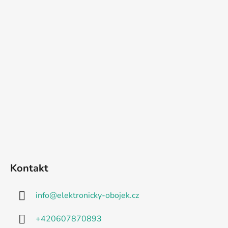
Kontakt
info
@
elektronicky-obojek.cz
+420607870893