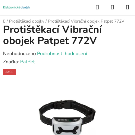
Přejít
Hledat
NÁKUP
na
KOŠÍK
obsah
Domů
/
Protištěkací obojky
/
Protištěkací Vibrační obojek Patpet 772V
Protištěkací Vibrační
obojek Patpet 772V
Průměrné
Neohodnoceno
Podrobnosti hodnocení
hodnocení
Značka:
PatPet
produktu
AKCE
je
0,0
z
5
hvězdiček.