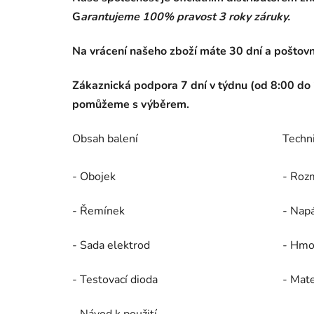
G
arantujeme 100% pravost 3 roky záruky.
Na vrácení našeho zboží máte 30 dní a poštov
Zákaznická podpora 7 dní v týdnu (od 8:00 d
pomůžeme s výběrem.
Obsah balení
Techn
- Obojek
- Roz
- Řemínek
- Nap
- Sada elektrod
- Hmo
- Testovací dioda
- Mate