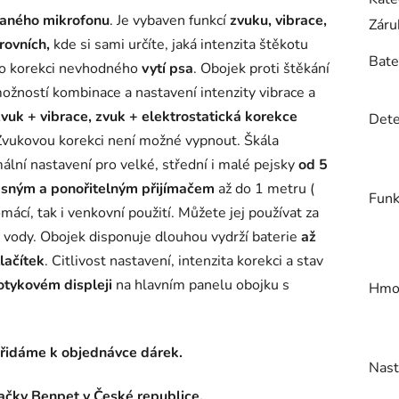
aného mikrofonu
.
Je vybaven funkcí
zvuku, vibrace,
Záru
úrovních,
kde si sami určíte, jaká intenzita štěkotu
Bate
pro korekci nevhodného
vytí psa
. Obojek proti štěkání
ožností kombinace a nastavení intenzity vibrace a
zvuk + vibrace, zvuk + elektrostatická korekce
Dete
vukovou korekci není možné vypnout. Škála
mální nastavení pro velké, střední i malé pejsky
od 5
sným a ponořitelným přijímačem
až do 1 metru (
Funk
ácí, tak i venkovní použití. Můžete jej používat za
o vody. Obojek disponuje dlouhou vydrží baterie
až
lačítek
. Citlivost nastavení, intenzita korekci a stav
tykovém displeji
na hlavním panelu obojku s
Hmot
přidáme k objednávce dárek.
Nast
načky Benpet v České republice.