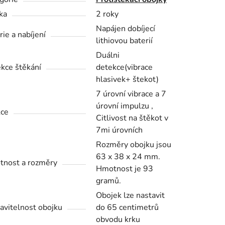
ka
2 roky
Napájen dobíjecí
rie a nabíjení
lithiovou baterií
Duálni
kce štěkání
detekce(vibrace
hlasivek+ štekot)
7 úrovní vibrace a 7
úrovní impulzu ,
ce
Citlivost na štěkot v
7mi úrovních
Rozměry obojku jsou
63 x 38 x 24 mm.
nost a rozměry
Hmotnost je 93
gramů.
Obojek lze nastavit
avitelnost obojku
do 65 centimetrů
obvodu krku