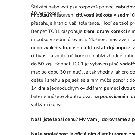
Průměrné
Štěkání nebo vytí psa rozpozná pomocí
zabudov
hodnocení
10 hodnocení
produktu
impulsu
a nastavení
citlivosti štěkotu v sedmi 
je
přesahuje hranici vaší tolerance. Hodí se také 
3,9
z
Benpet TC01 disponuje
třemi druhy korekcí
s m
5
hvězdiček.
impulsu v sedmi úrovních. Možnosti nastavení:
nebo zvuk + vibrace + elektrostatický impulz.
Z
citlivosti a volitelné korekce nabízí vhodné opti
do 50 kg.
Benpet TC01 je vybaven plně
vodotě
max po dobu 30 minut). Je tak vhodný jak pro dom
deště i sněhu a pejsek se s ním může ponořit d
14 dní
a jednoduchým ovládáním
pomocí dvou t
baterie můžete zkontrolovat
na podsvíceném do
velkými ikony.
Našli jste lepší cenu? My Vám ji dorovnáme a 
Naše společnost je oficiálním distributorem z