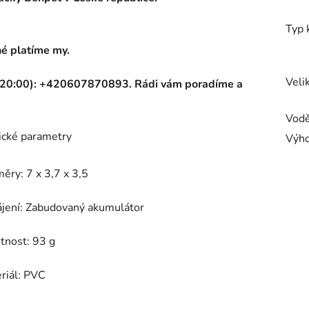
Typ 
né platíme my.
Veli
o 20:00): +420607870893. Rádi vám poradíme a
Vodě
ické parametry
Výh
měry:
7 x 3,7 x 3,5
ájení: Zabudovaný akumulátor
tnost: 93 g
riál: PVC