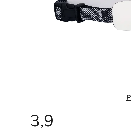
P
3,9