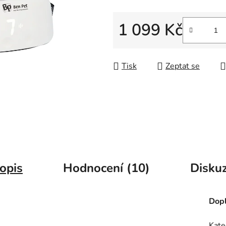
hvězdiček.
1 099 Kč
Měrná cena:
Tisk
Zeptat se
opis
Hodnocení (10)
Disku
Dopl
Kate