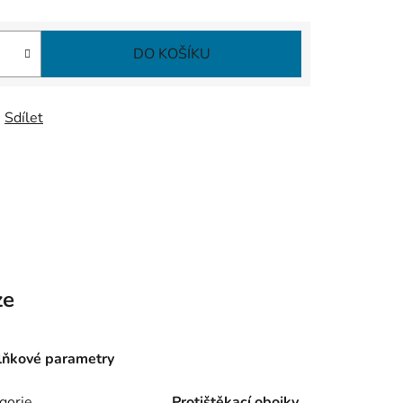
DO KOŠÍKU
Sdílet
ze
ňkové parametry
gorie
Protištěkací obojky