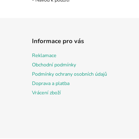
- Návod k použití
Z
á
Informace pro vás
p
a
Reklamace
t
Obchodní podmínky
í
Podmínky ochrany osobních údajů
Doprava a platba
Vrácení zboží