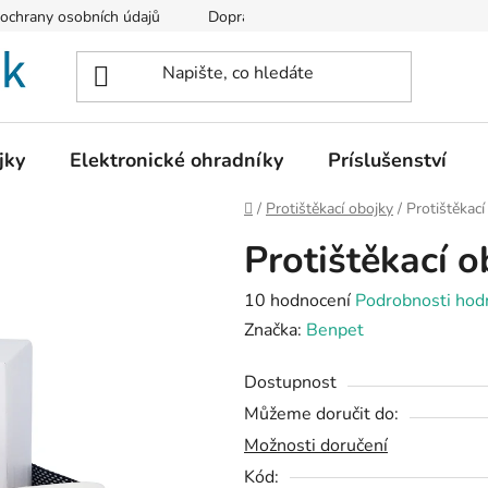
ochrany osobních údajů
Doprava a platba
Vrácení zboží
jky
Elektronické ohradníky
Príslušenství
Domů
/
Protištěkací obojky
/
Protištěkac
Protištěkací 
Průměrné
10 hodnocení
Podrobnosti hod
hodnocení
Značka:
Benpet
produktu
Dostupnost
je
Můžeme doručit do:
3,9
Možnosti doručení
z
5
Kód: