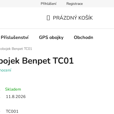
Přihlášení
Registrace
PRÁZDNÝ KOŠÍK
NÁKUPNÍ
KOŠÍK
Příslušenství
GPS obojky
Obchodní podmín
í obojek Benpet TC01
obojek Benpet TC01
nocení
Skladem
11.8.2026
TC001