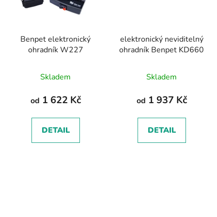
Benpet elektronický
elektronický neviditelný
ohradník W227
ohradník Benpet KD660
Průměrné
Skladem
Skladem
hodnocení
produktu
1 622 Kč
1 937 Kč
od
od
je
5,0
DETAIL
DETAIL
z
5
hvězdiček.