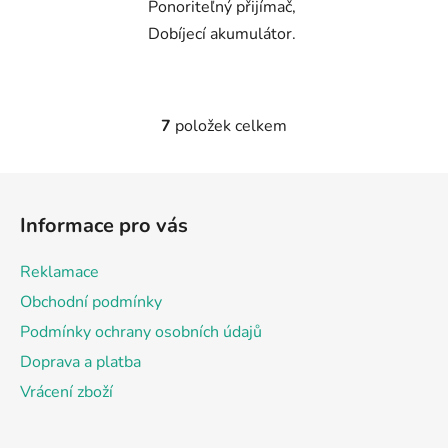
Ponoriteľný přijímač,
Dobíjecí akumulátor.
7
položek celkem
O
v
l
Z
á
á
d
Informace pro vás
p
a
a
c
Reklamace
t
í
Obchodní podmínky
p
í
r
Podmínky ochrany osobních údajů
v
Doprava a platba
k
Vrácení zboží
y
v
ý