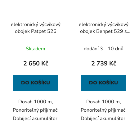
elektronický výcvikový
elektronický výcvikový
obojek Patpet 526
obojek Benpet 529 s
protištěkací funkcí
Průměrné
Skladem
dodání 3 - 10 dnů
hodnocení
produktu
2 650 Kč
2 739 Kč
je
3,0
DO KOŠÍKU
DO KOŠÍKU
z
5
Dosah 1000 m,
Dosah 1000 m,
hvězdiček.
Ponoriteľný přijímač,
Ponoriteľný přijímač,
Dobíjecí akumulátor.
Dobíjecí akumulátor.