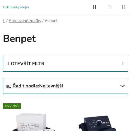
Přejít
Hledat
NÁKUP
na
KOŠÍK
obsah
Domů
/
Prodávané značky
/
Benpet
Benpet
OTEVŘÍT FILTR
Ř
Řadit podle:
Nejlevnější
a
z
V
e
NOVINKA
ý
n
p
í
i
p